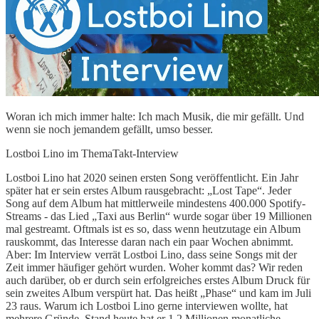
Woran ich mich immer halte: Ich mach Musik, die mir gefällt. Und
wenn sie noch jemandem gefällt, umso besser.
Lostboi Lino im ThemaTakt-Interview
Lostboi Lino hat 2020 seinen ersten Song veröffentlicht. Ein Jahr
später hat er sein erstes Album rausgebracht: „Lost Tape“. Jeder
Song auf dem Album hat mittlerweile mindestens 400.000 Spotify-
Streams - das Lied „Taxi aus Berlin“ wurde sogar über 19 Millionen
mal gestreamt. Oftmals ist es so, dass wenn heutzutage ein Album
rauskommt, das Interesse daran nach ein paar Wochen abnimmt.
Aber: Im Interview verrät Lostboi Lino, dass seine Songs mit der
Zeit immer häufiger gehört wurden. Woher kommt das? Wir reden
auch darüber, ob er durch sein erfolgreiches erstes Album Druck für
sein zweites Album verspürt hat. Das heißt „Phase“ und kam im Juli
23 raus. Warum ich Lostboi Lino gerne interviewen wollte, hat
mehrere Gründe. Stand heute hat er 1,2 Millionen monatliche