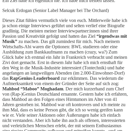
Ein Ziel hatte ich eigentlich nie. Ich habe mich treiben lassen.
Selcuk Erdogan (Senior Label Manager bei The Orchard)
Dieses Zitat fühlen vermutlich viele von euch. Mittlerweile habe ich
ja schon einige Interviews geführt und selten verlief eine Biografie
gradlinig. Die meisten meiner Interviewpartner:innen sind ihrer
Passion und Kreativität gefolgt und hatten das Ziel
“irgendwas mit
Musik”
zu machen. Das gilt zumindest für mich. Nach meinem
Wirtschafts-Abi waren die Optionen: BWL studieren oder eine
Ausbildung zum Bankkaufmann zu machen (crazy, wa?) Zum
Glück habe ich erstmal ein Jahr in Frankreich verbracht und meinen
Zivi dort gemacht. Erst in diesem Jahr habe ich mich ernsthaft für
den Weg in die Musik-Industrie interessiert (Tontechnik) und habe
angefangen an langweiligen Abenden (im 2.000-Einwohner-Dorf)
das
RapGenius-Leaderboard
zur erklimmen. Das wiederum die
Aufmerksamkeit von einem der Gründer der Seite auf sich zog:
Mahbod “Maboo” Moghadam
. Der mich kurzerhand zum Chef
von (Rap-)Genius Deutschland ernannte. Gestern habe ich erfahren,
dass Mahbod an den Folgen eines Hirntumors im Alter von 41
Jahren gestorben ist. Mahbod war oft kontrovers und ich meinte zu
ihm Mal, dass es keine Person gibt, die ich so wenig greifen kann
wie er. Viele seiner Aktionen oder Äußerungen habe ich einfach
nicht verstanden. Aber ich habe ihn auch als offenen, interessierten
und verletzlichen Menschen erlebt, der mit seinem Enthusiasmus
eine riesige Community aufbauen und mitreißen konnte - und am