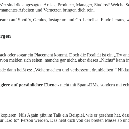
er sind die angesagten Artists, Producer, Manager, Studios? Welche So
rmanentes Arbeiten und Vernetzen bringen dich rein.
earch auf Spotify, Genius, Instagram und Co. betreibst. Finde heraus, 
orgen
edback oder sogar ein Placement kommt. Doch die Realität ist ein „Try 
avon melden sich selten, manche gar nicht, aber dieses „Nichts“ kann in
ade dann heißt es: „Weitermachen und verbessern, dranbleiben!“ Niklas 
agiere auf persönlicher Ebene
- nicht mit Spam-DMs, sondern mit echt
opieren. Nils Again gibt im Talk ein Beispiel, wie er gesehen hat, dass
zur „Go-to“-Person werden. Das hebt dich von der breiten Masse ab un