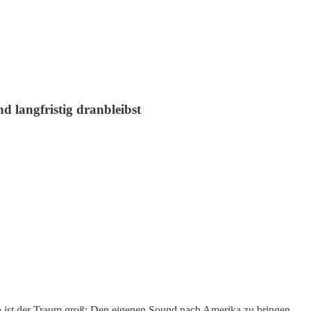
d langfristig dranbleibst
a ist der Traum groß: Den eigenen Sound nach Amerika zu bringen,