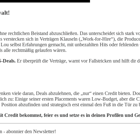
alt!
ohne rechtlichen Beistand abzuschließen. Das unterscheidet sich stark 
ls verstecken sich in Verträgen Klauseln („Work-for-Hire“), die Produ
ou selbst Erfahrungen gemacht, mit unbezahlten Hits oder fehlenden Cr
s alle rechtmäßig gelaufen wären.
S-Deals.
Er überprüft die Verträge, warnt vor Fallstricken und hilft dir 
en viele daran, Deals abzulehnen, die „nur“ einen Credit bieten. Doch
rlich zu: Einige seiner ersten Placements waren Low-Budget, aber die C
en Position abzufinden und strategisch erst einmal den Fuß in die Tür z
 Credit bekommst, feier es und setze es in deinen Profilen und G
n - abonnier den Newsletter!