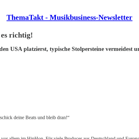
ThemaTakt - Musikbusiness-Newsletter
es richtig!
en USA platzierst, typische Stolpersteine vermeidest un
rschick deine Beats und bleib dran!“
, vor allem im HipHop. Für viele Producer aus Deutschland und Europ