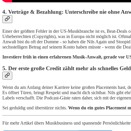
4. Verträge & Bezahlung: Unterschreibe nie ohne Anw
Einer der größten Fehler in der US-Musikbranche ist es, Beat-Deals 
Urheberrechten (Copyrights), was in Europa nicht möglich ist. Oftma
Anwalt bist du oft der Dumme - so haben die Nils Again und Stoopid L
sechsstelligen Betrag auf seinem Konto haben müsste - wenn die Deal
Investiere früh in einen erfahrenen Musik-Anwalt, gerade vor U
5. Der erste große Credit zählt mehr als schnelles Geld
Wenn du am Anfang deiner Karriere keine großen Placements hast, denk
Es öffnet Türen, bringt Respekt und macht dich sichtbar. Nils gibt eh
Labels verschafft. Die Podcast-Gäste raten daher, sich mit der eigen
Sei geduldig und überstürze nichts.
Wenn du ein gutes Placement mit
Für mehr Artikel übers Musikbusiness und spannende Persönlichkeite