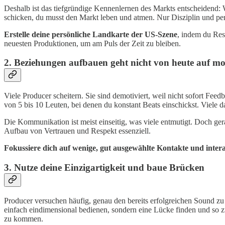
Deshalb ist das tiefgründige Kennenlernen des Markts entscheidend: W
schicken, du musst den Markt leben und atmen. Nur Disziplin und pe
Erstelle deine persönliche Landkarte der US-Szene
, indem du Res
neuesten Produktionen, um am Puls der Zeit zu bleiben.
2. Beziehungen aufbauen geht nicht von heute auf m
Viele Producer scheitern. Sie sind demotiviert, weil nicht sofort Fe
von 5 bis 10 Leuten, bei denen du konstant Beats einschickst. Viele d
Die Kommunikation ist meist einseitig, was viele entmutigt. Doch ger
Aufbau von Vertrauen und Respekt essenziell.
Fokussiere dich auf wenige, gut ausgewählte Kontakte und inter
3. Nutze deine Einzigartigkeit und baue Brücken
Producer versuchen häufig, genau den bereits erfolgreichen Sound zu k
einfach eindimensional bedienen, sondern eine Lücke finden und so 
zu kommen.