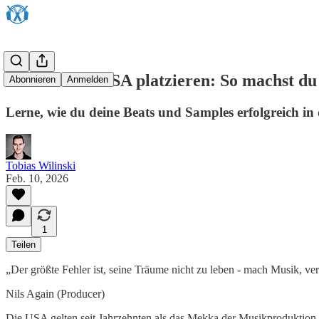
Beats in den USA platzieren: So machst du 
Abonnieren
Anmelden
Lerne, wie du deine Beats und Samples erfolgreich in d
Tobias Wilinski
Feb. 10, 2026
1
Teilen
„Der größte Fehler ist, seine Träume nicht zu leben - mach Musik, ve
Nils Again (Producer)
Die USA gelten seit Jahrzehnten als das Mekka der Musikproduktion