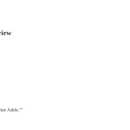
view
ine Adele.’”