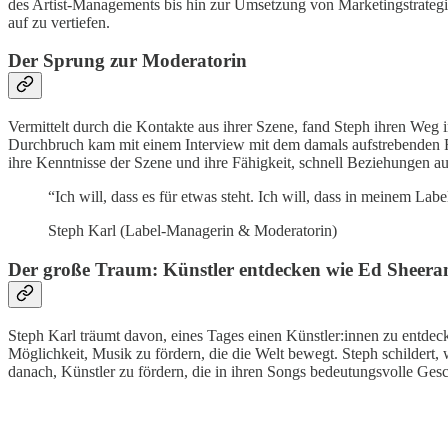
des Artist-Managements bis hin zur Umsetzung von Marketingstrategien
auf zu vertiefen.
Der Sprung zur Moderatorin
Vermittelt durch die Kontakte aus ihrer Szene, fand Steph ihren Weg i
Durchbruch kam mit einem Interview mit dem damals aufstrebenden Rapp
ihre Kenntnisse der Szene und ihre Fähigkeit, schnell Beziehungen auf
“Ich will, dass es für etwas steht. Ich will, dass in meinem La
Steph Karl (Label-Managerin & Moderatorin)
Der große Traum: Künstler entdecken wie Ed Sheera
Steph Karl träumt davon, eines Tages einen Künstler:innen zu entdec
Möglichkeit, Musik zu fördern, die die Welt bewegt. Steph schildert,
danach, Künstler zu fördern, die in ihren Songs bedeutungsvolle Ges