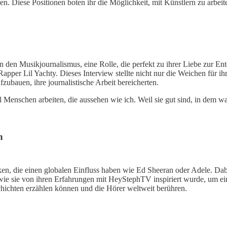
. Diese Positionen boten ihr die Möglichkeit, mit Künstlern zu arbeite
n den Musikjournalismus, eine Rolle, die perfekt zu ihrer Liebe zur En
er Lil Yachty. Dieses Interview stellte nicht nur die Weichen für ihr
zubauen, ihre journalistische Arbeit bereicherten.
bel Menschen arbeiten, die aussehen wie ich. Weil sie gut sind, in dem w
n
ken, die einen globalen Einfluss haben wie Ed Sheeran oder Adele. Dab
 wie sie von ihren Erfahrungen mit HeyStephTV inspiriert wurde, um ein
chichten erzählen können und die Hörer weltweit berühren.