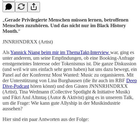
„
Gerade Privilegierte Menschen müssen lernen, betroffenen
Menschen zuzuhören. Und das nicht nur im Black History
Month.
“
JNNRHNDRXX (Artist)
Als
Yannick Niang beim mir im ThemaTakt-Interview
war, ging es
unter anderem, um seine Empfindungen, ob eine Booking-Anfrage
ernstgemeintes Interesse oder Tokenismus ist. Die ganze Diskussion
(und weil wir uns einfach sehr gern haben) hat uns dazu bewegt, ein
Panel auf der Konferenz Most Wanted: Music zu organisieren. Mit
der Unterstützung von Lina Burghausen (die ihr auch im RBF
Deep
Dive-Podcast
hören könnt) und den Gästen JNNNRHNDRXX
(Artist), Tina Wedmann (Collective Spotlight & Initiative Musik)
und Fikri Anıl Altıntaş (Autor & Aktivist) ging es in unserem Talk,
um die Frage: Wie kann gute Allyship in der Musikindustrie
aussehen?
Hier sind ein paar Antworten aus der Folge: